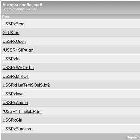
Авторы сообщений
Всего сообщений: 15
Имя
USSRxSerg
GLUK.tm
USSRxOden
*USSR* SIPA.tm
USSRxInj
USSRxWRC+.tm
USSRxMrKOT
USSRxHunTer4SOulS.bf2
USSRxlove
USSRxArdron
*USSR* T^helpER.tm
USSRxGirl
USSRxSurgeon
Перейти