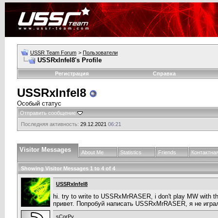
USSR Team Forum
>
Пользователи
USSRxInfel8's Profile
Регистрация
Справка
USSRxInfel8
Особый статус
Отправить сообщение
Последняя активность:
29.12.2021
06:21
Visitor Messages
About Me
Statistics
Friends
Контактна
Showing Visitor Messages 1 to
4
of
4
USSRxInfel8
hi. try to write to USSRxMrRASER, i don't play MW with th
привет. Попробуй написать USSRxMrRASER, я не игра
sCorPy