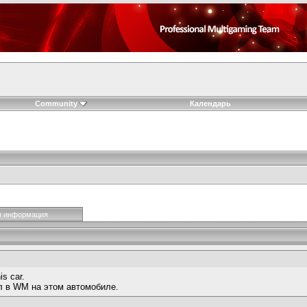
Community
Календарь
я информация
is car.
л в WM на этом автомобиле.