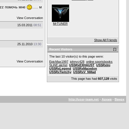
lzz помочь мне
..... м
View Conversation
MrTUNER
15.03.2011
08:51
Show All Friends
25.11.2010
13:30
Recent Visitors
The last 10 visitor(s) to this page were:
View Conversation
EpicMax1997
johnyc428
online sportsbooks
SLiNE.aleXet
USSRxEXHAUST
USSRxInj
USSRxLegend
USSRxMacedon
USSRxTwitchy
USSRxV_NMad
This page has had
607,128
visits
http://ussr-team.net
-
Архив
-
Вверх