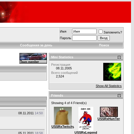
Имя
Запомнить?
Пароль
Сообщения за день
Поиск
Mini Statistics
Регистрация
08.11.2005
Всего сообщений
2,524
Show All Statistics
Friends
Showing 4 of 4 Friend(s)
08.11.2011
14:50
USSRxHunTer4SOulS.b
USSRxTwitchy
USSRxLegend
05.11.2011
18:58