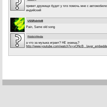
привет дружище будет у плз помочь мне с автомобиле
индийский
USSRxInfel8
Pain, Same old song
RiddickMedia
а что за музыка играет? НЕ знаешь?
http://www.youtube.com/watch?v=xONcB...layer_embedd