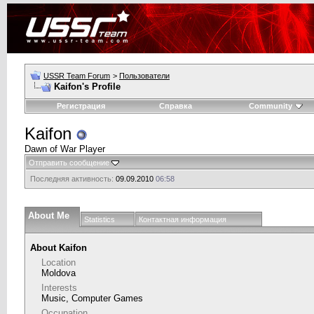
USSR Team Forum
>
Пользователи
Kaifon's Profile
Регистрация
Справка
Community
Kaifon
Dawn of War Player
Отправить сообщение
Последняя активность:
09.09.2010
06:58
About Me
Statistics
Контактная информация
About Kaifon
Location
Moldova
Interests
Music, Computer Games
Occupation