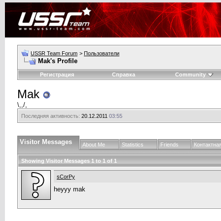
USSR Team Forum
>
Пользователи
Mak's Profile
Регистрация
Справка
Community
Mak
\,,/,
Последняя активность:
20.12.2011
03:55
Visitor Messages
About Me
Statistics
Friends
Контактна
Showing Visitor Messages 1 to
1
of
1
sCorPy
heyyy mak