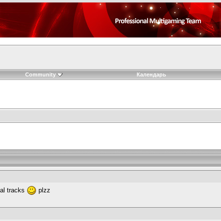
Community
Календарь
 al tracks
plzz