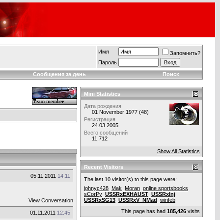
Имя
Запомнить?
Пароль
Сообщения за день
Поиск
Mini Statistics
Дата рождения
01 November 1977 (48)
Регистрация
24.03.2005
Всего сообщений
11,712
Show All Statistics
Recent Visitors
05.11.2011
14:11
The last 10 visitor(s) to this page were:
johnyc428
Mak
Moran
online sportsbooks
sCorPy
USSRxEXHAUST
USSRxInj
USSRxSG13
USSRxV_NMad
winfeb
View Conversation
This page has had
185,426
visits
01.11.2011
12:45