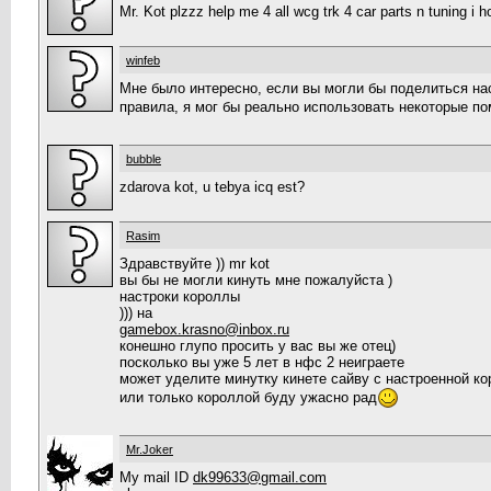
Mr. Kot plzzz help me 4 all wcg trk 4 car parts n tuning i ho
winfeb
Мне было интересно, если вы могли бы поделиться нас
правила, я мог бы реально использовать некоторые пом
bubble
zdarova kot, u tebya icq est?
Rasim
Здравствуйте )) mr kot
вы бы не могли кинуть мне пожалуйста )
настроки короллы
))) на
gamebox.krasno@inbox.ru
конешно глупо просить у вас вы же отец)
посколько вы уже 5 лет в нфс 2 неиграете
может уделите минутку кинете сайву с настроенной ко
или только короллой буду ужасно рад
Mr.Joker
My mail ID
dk99633@gmail.com