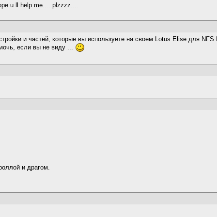
pe u ll help me.....plzzzz....
тройки и частей, которые вы используете на своем Lotus Elise для NF
очь, если вы не виду ...
роллой и драгом.