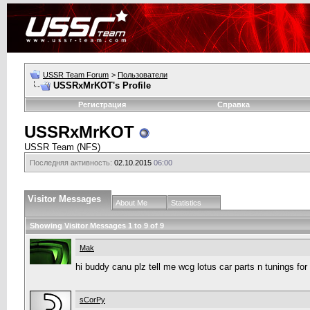
USSR Team Forum
>
Пользователи
USSRxMrKOT's Profile
Регистрация
Справка
USSRxMrKOT
USSR Team (NFS)
Последняя активность:
02.10.2015
06:00
Visitor Messages
About Me
Statistics
Showing Visitor Messages 1 to
9
of
9
Mak
hi buddy canu plz tell me wcg lotus car parts n tunings for
sCorPy