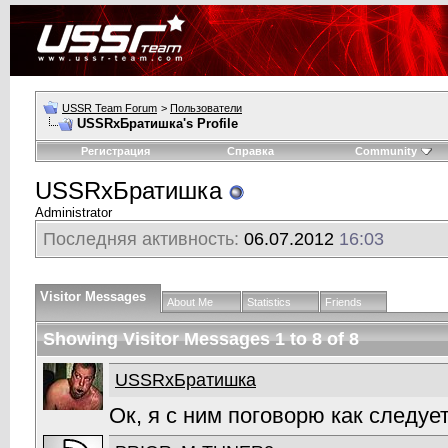
USSR Team Forum
>
Пользователи
USSRxБратишка's Profile
Регистрация
Справка
Community
USSRxБратишка
Аdministrаtor
Последняя активность:
06.07.2012
16:03
Visitor Messages
About Me
Statistics
Friends
Showing Visitor Messages 1 to
8
of
8
USSRxБратишка
Ок, я с ним поговорю как следует