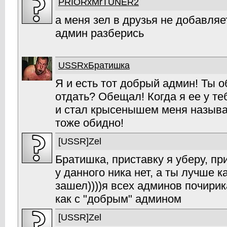
PRIORxMrTUNER2
а меня зел в друзья не добавляет
админ разберись
USSRxБратишка
Я и есть тот добрый админ! Ты 
отдать? Обещал! Когда я ее у т
и стал крысенышем меня называ
тоже обидно!
[USSR]Zel
Братишка, приставку я уберу, пр
у данного ника нет, а ты лучше к
зашел))))я всех админов почирик
как с "добрым" админом
[USSR]Zel