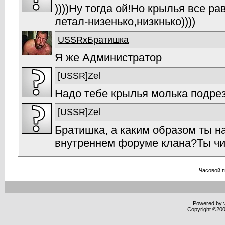
))))Ну тогда ой!Но крылья все р
летал-низенько,низкнько))))
USSRxБратишка
Я же Администратор
[USSR]Zel
Надо тебе крылья молька подрез
[USSR]Zel
Братишка, а каким образом ты н
внутреннем форуме клана?Ты ч
Часовой 
Powered by v
Copyright ©2000