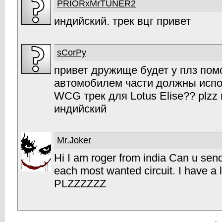
PRIORxMrTUNER2
индийский. трек вцг привет
sCorPy
привет дружище будет у плз пом
автомобилем части должны испо
WCG трек для Lotus Elise?? plz
индийский
Mr.Joker
Hi I am roger from india Can u sen
each most wanted circuit. I have a 
PLZZZZZZ