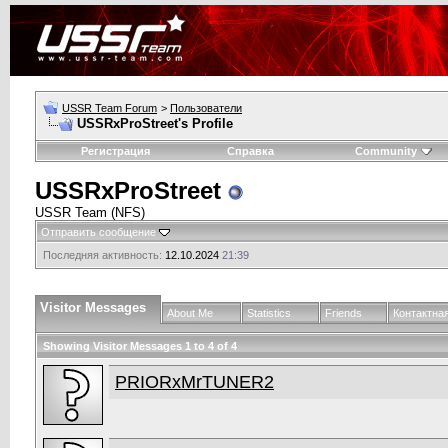
USSR Team Forum
>
Пользователи
USSRxProStreet's Profile
Регистрация
Справка
Community
USSRxProStreet
USSR Team (NFS)
Отправить сообщение
Последняя активность:
12.10.2024
21:39
Visitor Messages
About Me
Statistics
Friends
Контактна
Showing Visitor Messages 1 to
4
of
4
PRIORxMrTUNER2