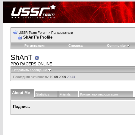
USSR Team Forum
>
Пользователи
ShAnT's Profile
Регистрация
Справка
Community
ShAnT
PRO RACERS ONLINE
Отправить сообщение
Последняя активность:
19.09.2009
20:44
About Me
Statistics
Friends
Контактная информация
Подпись