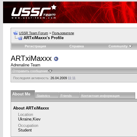
USSR Team Forum
>
Пользователи
ARTxiMaxxx's Profile
Регистрация
Справка
Community
ARTxiMaxxx
Adrenaline Team
Отправить сообщение
Последняя активность:
26.04.2009
11:11
About Me
Statistics
Friends
Контактная информация
About ARTxiMaxxx
Location
Ukraine,Kiev
Occupation
Student