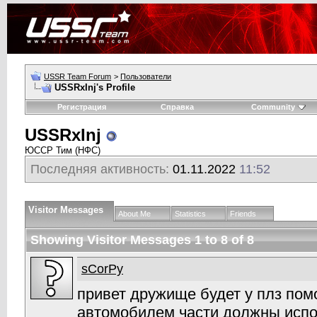
USSR Team Forum
>
Пользователи
USSRxInj's Profile
Регистрация
Справка
Community
USSRxInj
ЮССР Тим (НФС)
Последняя активность:
01.11.2022
11:52
Visitor Messages
About Me
Statistics
Friends
Showing Visitor Messages 1 to
8
of
8
sCorPy
привет дружище будет у плз пом
автомобилем части должны испо