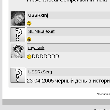
USSRxInj
SLiNE.aleXet
myasnik
DDDDDDD
USSRxSerg
23-04-2005 черный день в истори
Часовой 