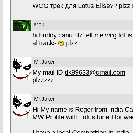
WCG трек для Lotus Elise?? plzz п
Mak
hi buddy canu plz tell me wcg lotus 
al tracks
plzz
Mr.Joker
My mail ID
dk99633@gmail.com
plzzzzz
Mr.Joker
Hi My name is Roger from India 
MW Profile with Lotus tuned for w
I have a local Competition in India