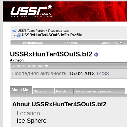
USSR Team Forum
>
Пользователи
USSRxHunTer4SOulS.bf2's Profile
Регистрация
Справка
Community
USSRxHunTer4SOulS.bf2
Aktheon
Отправить сообщение
Последняя активность:
15.02.2013
14:33
About Me
Statistics
Friends
Контактная информация
About USSRxHunTer4SOulS.bf2
Location
Ice Sphere