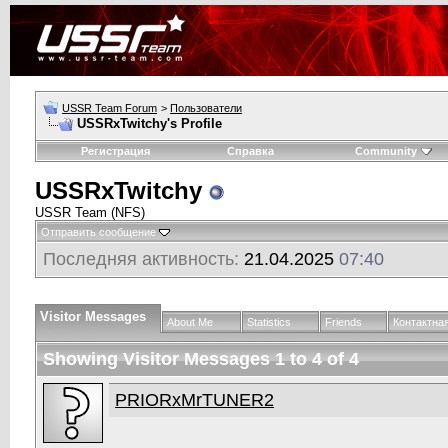
USSR Team Forum
>
Пользователи
USSRxTwitchy's Profile
Регистрация
Справка
Community
USSRxTwitchy
USSR Team (NFS)
Отправить сообщение
Последняя активность:
21.04.2025
07:40
Visitor Messages
About Me
Statistics
Friends
Контактна
Showing Visitor Messages 1 to
4
of
4
PRIORxMrTUNER2