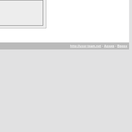
http://ussr-team.net
-
Архив
-
Вверх