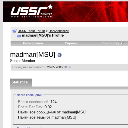
USSR Team Forum
>
Пользователи
madman[MSU]'s Profile
Регистрация
Справка
Community
madman[MSU]
Senior Member
Последняя активность:
26.05.2005
20:50
Statistics
Всего сообщений
Всего сообщений:
124
Posts Per Day:
0.02
Найти все сообщения от madman[MSU]
Найти все темы от madman[MSU]