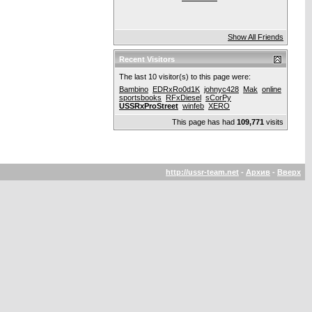
Show All Friends
Recent Visitors
The last 10 visitor(s) to this page were:
Bambino
EDRxRo0d1K
johnyc428
Mak
online
sportsbooks
RFxDiesel
sCorPy
USSRxProStreet
winfeb
XERO
This page has had
109,771
visits
http://ussr-team.net
-
Архив
-
Вверх