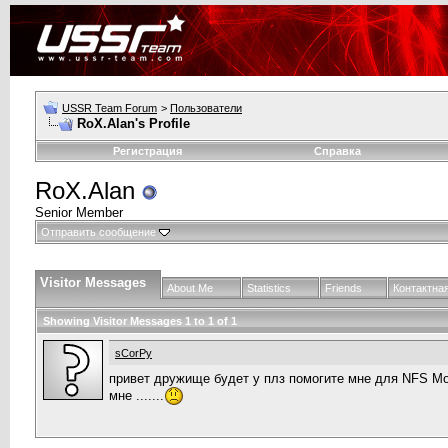
USSR Team Forum
>
Пользователи
RoX.Alan's Profile
Регистрация
Справка
RoX.Alan
Senior Member
Отправить сообщение
Visitor Messages
About Me
Statistics
Friends
Контактна
Showing Visitor Messages 1 to
1
of
1
sCorPy
привет дружище будет у плз помогите мне для NFS Mos
мне .......