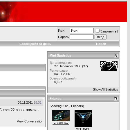
Имя
Запомнить?
Пароль
Сообщения за день
Поиск
Mini Statistics
Дата рождения
27 December 1988 (37)
Регистрация
04.01.2006
Всего сообщений
6,127
Show All Statistics
Friends
08.11.2011
18:31
Showing 2 of 2 Friend(s)
G трек?? plzzz помочь
View Conversation
-=Sunduk=-
MrTUNER