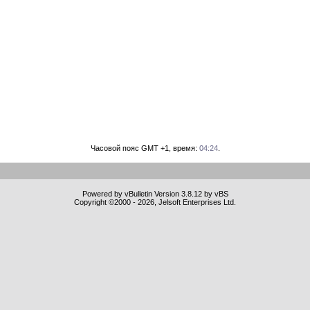
Часовой пояс GMT +1, время:
04:24
.
Powered by vBulletin Version 3.8.12 by vBS
Copyright ©2000 - 2026, Jelsoft Enterprises Ltd.