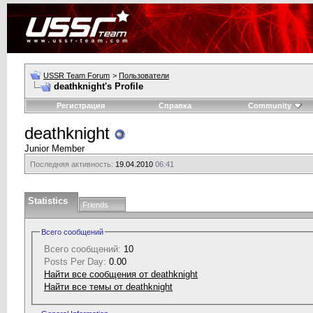
USSR Team Forum
>
Пользователи
deathknight's Profile
Регистрация
Справка
Community
deathknight
Junior Member
Последняя активность:
19.04.2010
06:41
Statistics
Friends
Всего сообщений
Всего сообщений:
10
Posts Per Day:
0.00
Найти все сообщения от deathknight
Найти все темы от deathknight