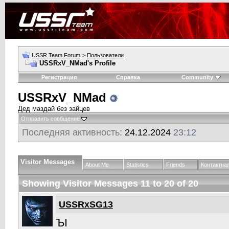
USSR Team Forum
>
Пользователи
USSRxV_NMad's Profile
Регистрация
Справка
Community
USSRxV_NMad
Дед маздай без зайцев
Отправить сообщение
Последняя активность:
24.12.2024
23:12
Visitor Messages
About Me
Statistics
Friends
Контактна
Showing Visitor Messages 11 to
20
of
20
USSRxSG13
ЪI