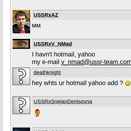
USSRxAZ
мм
USSRxV_NMad
I havn't hotmail, yahoo
my e-mail
v_nmad@ussr-team.co
deathknight
hey whts ur hotmail yahoo add ?
USSRxSnejanDenisovna