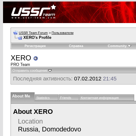
USSR Team Forum
>
Пользователи
XERO's Profile
Регистрация
Справка
Community
XERO
PRO Team
Отправить сообщение
Последняя активность:
07.02.2012
21:45
About Me
Statistics
Friends
Контактная информация
About XERO
Location
Russia, Domodedovo