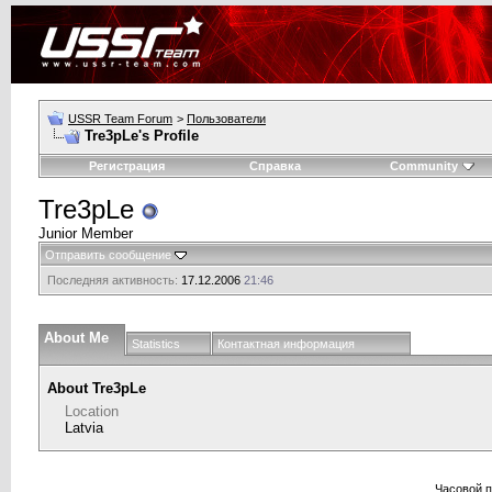
USSR Team Forum
>
Пользователи
Tre3pLe's Profile
Регистрация
Справка
Community
Tre3pLe
Junior Member
Отправить сообщение
Последняя активность:
17.12.2006
21:46
About Me
Statistics
Контактная информация
About Tre3pLe
Location
Latvia
Часовой 