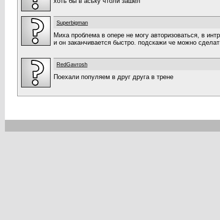
хоть бы в аську чтоли зашел
Superbigman
Миха проблема в опере не могу авторизоваться, в интр
и он заканчивается быстро. подскажи че можно сделат
RedGavrosh
Поехали популяем в друг друга в трене