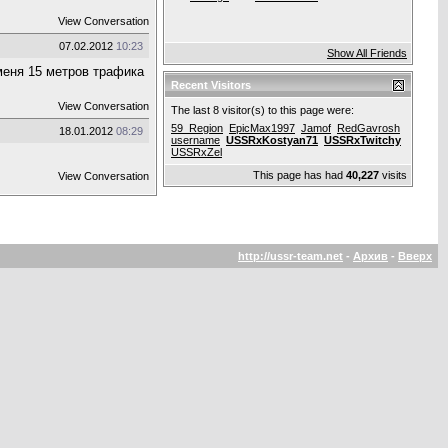
View Conversation
07.02.2012
10:23
Show All Friends
 меня 15 метров трафика
Recent Visitors
View Conversation
The last 8 visitor(s) to this page were:
59_Region
EpicMax1997
Jamof
RedGavrosh
18.01.2012
08:29
username
USSRxKostyan71
USSRxTwitchy
USSRxZel
This page has had
40,227
visits
View Conversation
http://ussr-team.net
-
Архив
-
Вверх