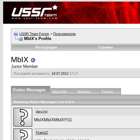
USSR Team Forum
>
Пользователи
MbIX's Profile
Регистрация
Справка
MbIX
Junior Member
Последняя активность:
18.07.2012
17:17
Visitor Messages
About Me
Statistics
Friends
Showing Visitor Messages 1 to
4
of
4
AlexZel
МЫХМЫХМЫХ!!!11
Fram12