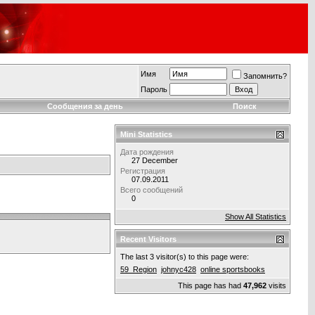
Имя
Запомнить?
Пароль
Сообщения за день
Поиск
Mini Statistics
Дата рождения
27 December
Регистрация
07.09.2011
Всего сообщений
0
Show All Statistics
Recent Visitors
The last 3 visitor(s) to this page were:
59_Region
johnyc428
online sportsbooks
This page has had
47,962
visits