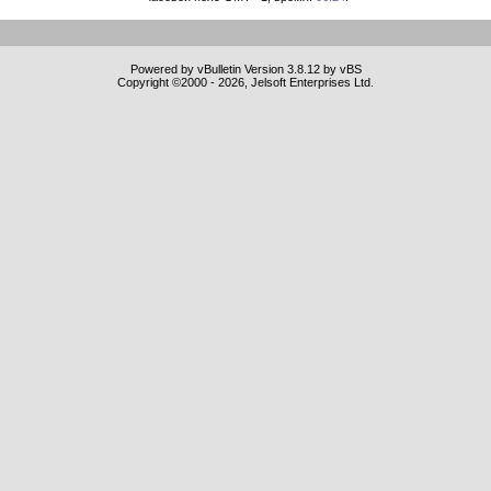
Powered by vBulletin Version 3.8.12 by vBS
Copyright ©2000 - 2026, Jelsoft Enterprises Ltd.