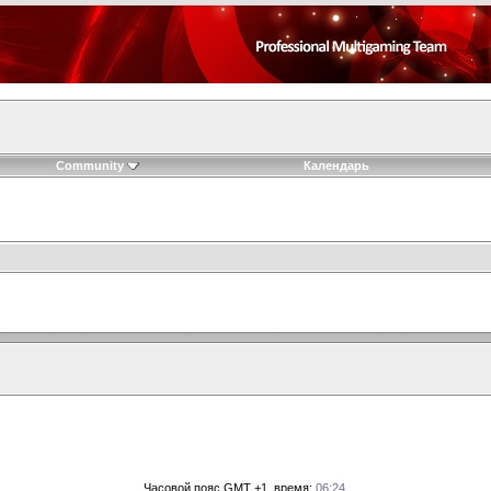
Community
Календарь
Часовой пояс GMT +1, время:
06:24
.