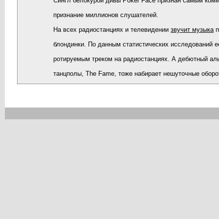
Сингл белокурой дивы Poker Face признан самым комм
признание миллионов слушателей.
На всех радиостанциях и телевидении
звучит музыка
п
блондинки. По данным статистических исследований е
ротируемым треком на радиостанциях. А дебютный аль
танцполы, The Fame, тоже набирает нешуточные оборот