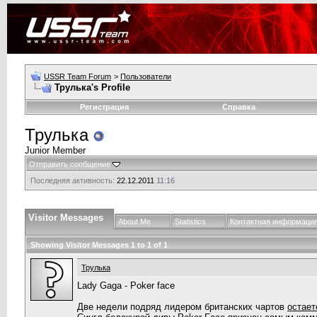
USSR Team Forum
>
Пользователи
Трулька's Profile
Регистрация
Справка
Трулька
Junior Member
Отправить сообщение
Последняя активность:
22.12.2011
11:16
Visitor Messages
About Me
Statistics
Контактная информаци
Showing Visitor Messages 1 to
1
of
1
Трулька
Lady Gaga - Poker face
Две недели подряд лидером британских чартов
остает