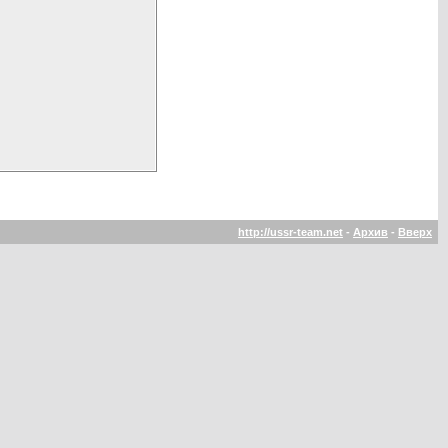
http://ussr-team.net
-
Архив
-
Вверх