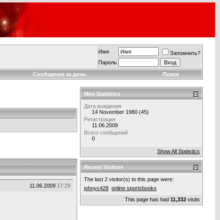
Имя
Запомнить?
Пароль
Сообщения за день
Поиск
Mini Statistics
Дата рождения
14 November 1980 (45)
Регистрация
11.06.2009
Всего сообщений
0
Show All Statistics
Recent Visitors
The last 2 visitor(s) to this page were:
11.06.2009
17:29
johnyc428
online sportsbooks
This page has had
11,332
visits