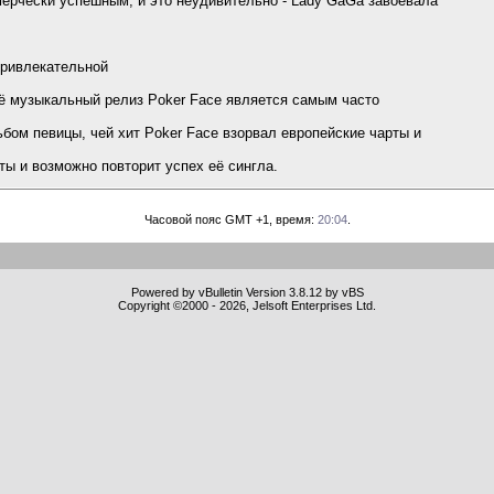
ерчески успешным, и это неудивительно - Lady GaGa завоевала
ривлекательной
ё музыкальный релиз Poker Face является самым часто
бом певицы, чей хит Poker Face взорвал европейские чарты и
ы и возможно повторит успех её сингла.
Часовой пояс GMT +1, время:
20:04
.
Powered by vBulletin Version 3.8.12 by vBS
Copyright ©2000 - 2026, Jelsoft Enterprises Ltd.