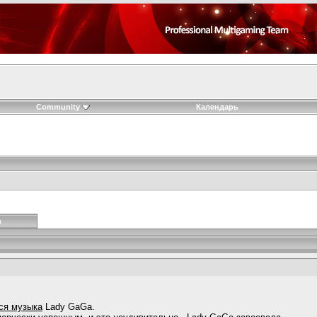
Community
Календарь
я
ся музыка
Lady GaGa.