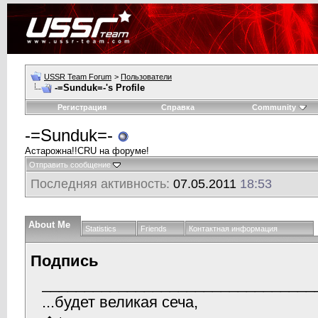
USSR Team Forum
>
Пользователи
-=Sunduk=-'s Profile
Регистрация
Справка
Community
-=Sunduk=-
Астарожна!!CRU на форуме!
Отправить сообщение
Последняя активность:
07.05.2011
18:53
About Me
Statistics
Friends
Контактная информация
Подпись
________________________________
...будет великая сеча,