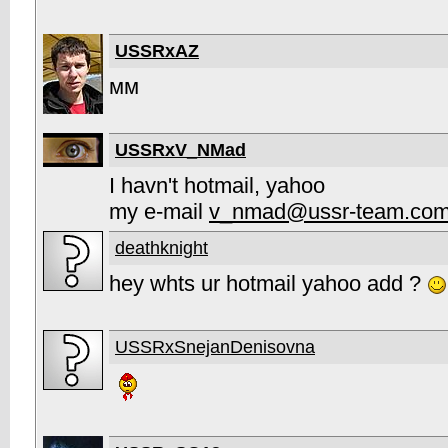
USSRxAZ
мм
USSRxV_NMad
I havn't hotmail, yahoo
my e-mail
v_nmad@ussr-team.co
deathknight
hey whts ur hotmail yahoo add ?
USSRxSnejanDenisovna