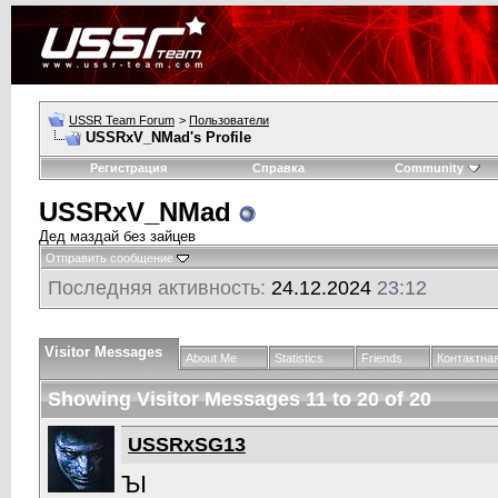
USSR Team Forum
>
Пользователи
USSRxV_NMad's Profile
Регистрация
Справка
Community
USSRxV_NMad
Дед маздай без зайцев
Отправить сообщение
Последняя активность:
24.12.2024
23:12
Visitor Messages
About Me
Statistics
Friends
Контактна
Showing Visitor Messages 11 to
20
of
20
USSRxSG13
ЪI