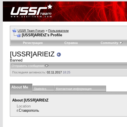
USSR Team Forum
>
Пользователи
[USSR]ARIEtZ's Profile
Регистрация
Справка
Community
[USSR]ARIEtZ
Banned
Отправить сообщение
Последняя активность:
02.11.2017
18:25
About Me
Statistics
Контактная информация
About [USSR]ARIEtZ
Location
г.Ставрополь