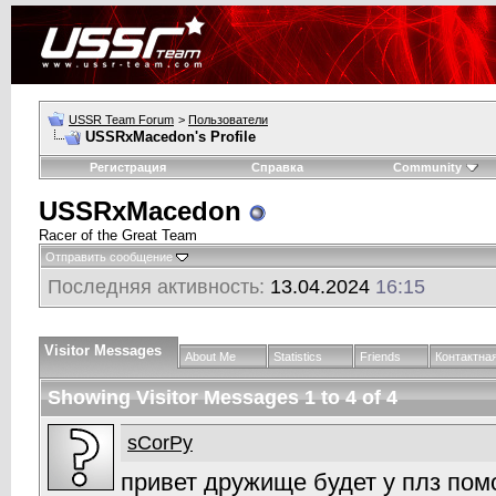
USSR Team Forum
>
Пользователи
USSRxMacedon's Profile
Регистрация
Справка
Community
USSRxMacedon
Racer of the Great Team
Отправить сообщение
Последняя активность:
13.04.2024
16:15
Visitor Messages
About Me
Statistics
Friends
Контактна
Showing Visitor Messages 1 to
4
of
4
sCorPy
привет дружище будет у плз пом