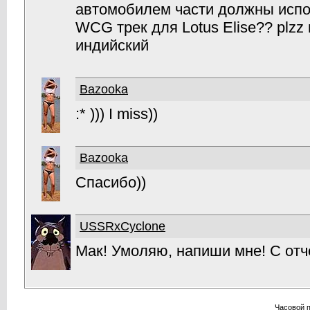
автомобилем части должны испо
WCG трек для Lotus Elise?? plz
индийский
Bazooka
:* ))) I miss))
Bazooka
Спасибо))
USSRxCyclone
Мак! Умоляю, напиши мне! С отче
Часовой 