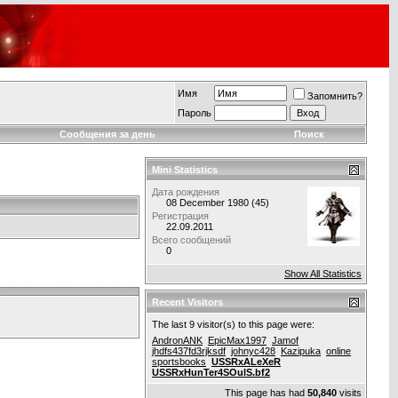
Имя
Запомнить?
Пароль
Сообщения за день
Поиск
Mini Statistics
Дата рождения
08 December 1980 (45)
Регистрация
22.09.2011
Всего сообщений
0
Show All Statistics
Recent Visitors
The last 9 visitor(s) to this page were:
AndronANK
EpicMax1997
Jamof
jhdfs437fd3rjksdf
johnyc428
Kazipuka
online
sportsbooks
USSRxALeXeR
USSRxHunTer4SOulS.bf2
This page has had
50,840
visits