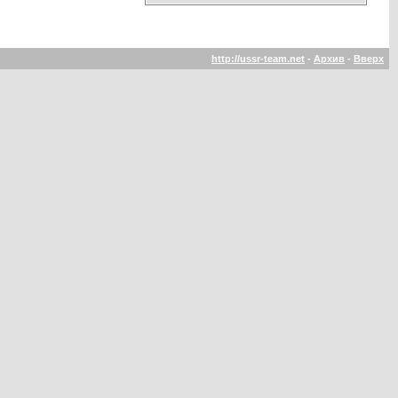
http://ussr-team.net
-
Архив
-
Вверх