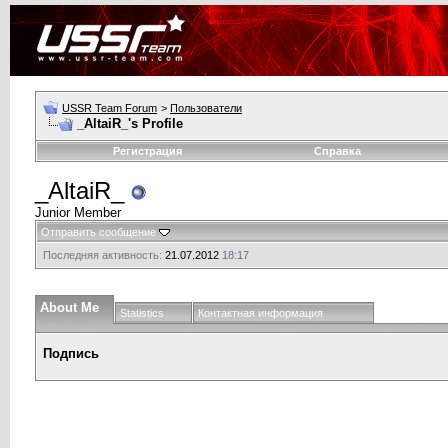
USSR Team Forum
>
Пользователи
_AltaiR_'s Profile
Регистрация
Справка
_AltaiR_
Junior Member
Отправить сообщение
Последняя активность:
21.07.2012
18:17
About Me
Statistics
Контактная информация
Подпись