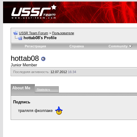
USSR Team Forum
>
Пользователи
hottab08's Profile
Регистрация
Справка
Community
hottab08
Junior Member
Последняя активность:
12.07.2012
16:34
About Me
Statistics
Подпись
траляля фколпаке