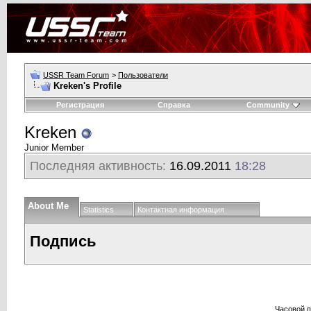
USSR Team Forum
>
Пользователи
Kreken's Profile
Регистрация
Справка
Community
Kreken
Junior Member
Последняя активность:
16.09.2011
18:28
About Me
Statistics
Контактная информация
Подпись
Часовой 