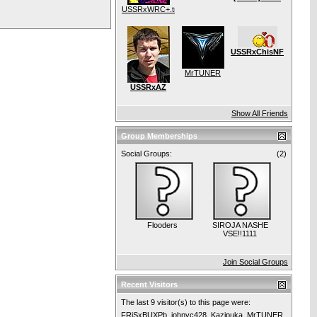
USSRxWRC+.tm
USSRxChisNFS
MrTUNER
USSRxAZ
Show All Friends
Group Memberships
Social Groups:
(2)
Flooders
SIROJA NASHE
VSE!!1111
Join Social Groups
Recent Visitors
The last 9 visitor(s) to this page were:
FRiSxBUXPb
johnyc428
Kazipuka
MrTUNER