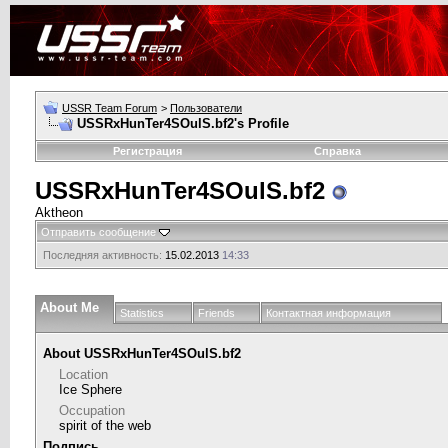
USSR Team Forum
>
Пользователи
USSRxHunTer4SOulS.bf2's Profile
Регистрация
Справка
USSRxHunTer4SOulS.bf2
Aktheon
Отправить сообщение
Последняя активность:
15.02.2013
14:33
About Me
Statistics
Friends
Контактная информация
About USSRxHunTer4SOulS.bf2
Location
Ice Sphere
Occupation
spirit of the web
Подпись