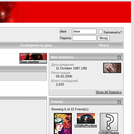
Имя
Запомнить?
Пароль
Сообщения за день
Поиск
Mini Statistics
Дата рождения
11 October 1987 (38)
Регистрация
06.02.2006
Всего сообщений
2,625
Show All Statistics
Friends
Showing 6 of 22 Friend(s)
USSRxProStreet
[USSR]Sveta