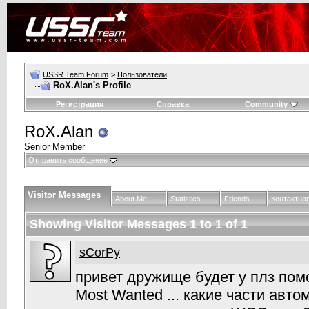
USSR Team Forum
>
Пользователи
RoX.Alan's Profile
Регистрация
Справка
Community
RoX.Alan
Senior Member
Отправить сообщение
Visitor Messages
About Me
Statistics
Friends
Контактна
Showing Visitor Messages 1 to
1
of
1
sCorPy
привет дружище будет у плз пом
Most Wanted ... какие части авт