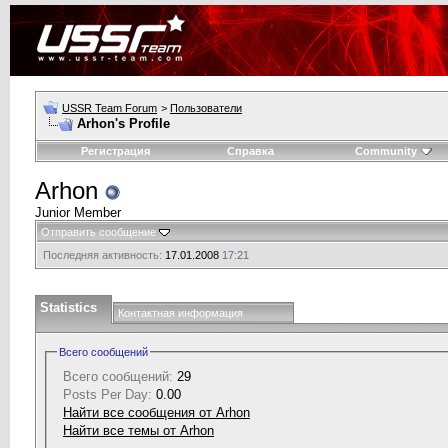
USSR Team Forum
>
Пользователи
Arhon's Profile
Регистрация
Справка
Community
Arhon
Junior Member
Отправить сообщение
Последняя активность:
17.01.2008
17:21
Statistics
Контактная информация
Всего сообщений
Всего сообщений:
29
Posts Per Day:
0.00
Найти все сообщения от Arhon
Найти все темы от Arhon