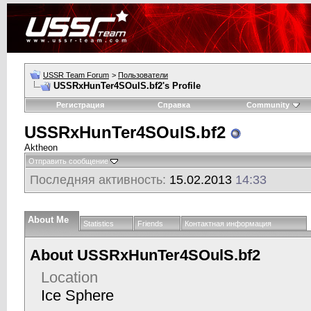
USSR Team Forum
>
Пользователи
USSRxHunTer4SOulS.bf2's Profile
Регистрация
Справка
Community
USSRxHunTer4SOulS.bf2
Aktheon
Отправить сообщение
Последняя активность:
15.02.2013
14:33
About Me
Statistics
Friends
Контактная информация
About USSRxHunTer4SOulS.bf2
Location
Ice Sphere