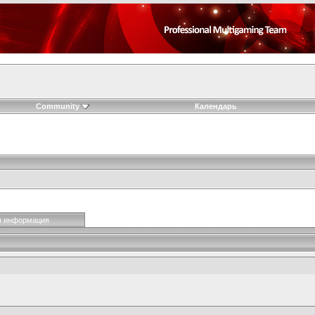
Community
Календарь
я информация