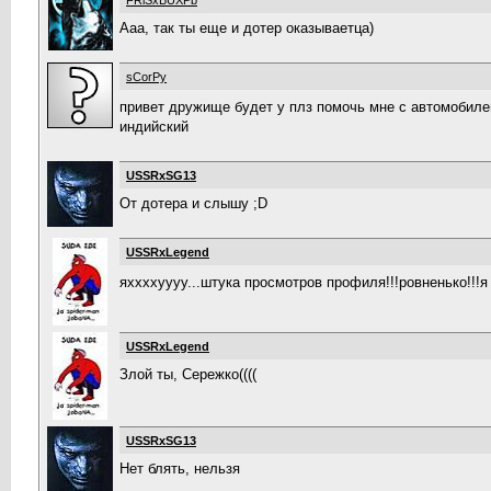
FRiSxBUXPb
Ааа, так ты еще и дотер оказываетца)
sCorPy
привет дружище будет у плз помочь мне с автомобиле
индийский
USSRxSG13
От дотера и слышу ;D
USSRxLegend
яххххуууу...штука просмотров профиля!!!ровненько!!!я
USSRxLegend
Злой ты, Сережко((((
USSRxSG13
Нет блять, нельзя