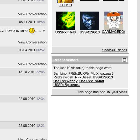
07.01.2012
13:37
ILPOSH
View Conversation
05.11.2011
18:58
lzz помочь мне
..... м
СARMAGEDDON
USSRxInfel8
USSRxSG13
View Conversation
03.04.2011
06:52
Show All Friends
Recent Visitors
View Conversation
The last 10 visitor(s) to this page were:
13.10.2010
22:45
Bambino
FRiSxBUXPb
MbIX
qazqaz3
RedGavrosh
RFxDiesel
USSRxSG13
USSRxTwitchy
USSRxV_NMad
USSRxБратишка
This page has had
151,001
visits
22.08.2010
12:34
22.08.2010
12:21
View Conversation