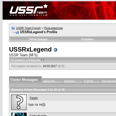
USSR Team Forum
>
Пользователи
USSRxLegend's Profile
Регистрация
Справка
USSRxLegend
USSR Team (NFS)
Отправить сообщение
Последняя активность:
18.03.2017
16:21
Visitor Messages
About Me
Statistics
Friends
Контактна
Showing Visitor Messages 1 to
10
of
10
Fendy
тра та те)))