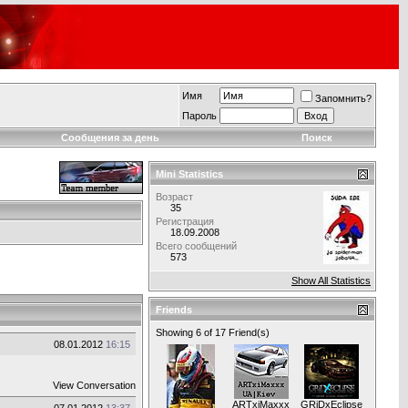
Имя
Запомнить?
Пароль
Сообщения за день
Поиск
Mini Statistics
Возраст
35
Регистрация
18.09.2008
Всего сообщений
573
Show All Statistics
Friends
Showing 6 of 17 Friend(s)
08.01.2012
16:15
View Conversation
ARTxiMaxxx
GRiDxEclipse