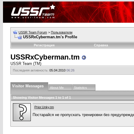
USSR Team Forum
>
Пользователи
USSRxCyberman.tm's Profile
Регистрация
Справка
USSRxCyberman.tm
USSR Team (TM)
Последняя активность:
05.04.2010
06:26
Visitor Messages
About Me
Statistics
Showing Visitor Messages 1 to
1
of
1
Prior.Unky.tm
Постарайся не пропускать тренировки без предупрежд