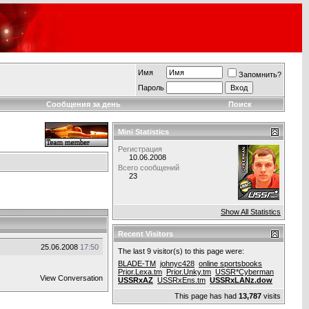
Имя
Запомнить?
Пароль
Сообщения за день
Поиск
Mini Statistics
Регистрация
10.06.2008
Всего сообщений
23
Show All Statistics
Recent Visitors
25.06.2008
17:50
The last 9 visitor(s) to this page were:
BLADE-TM
johnyc428
online sportsbooks
Prior.Lexa.tm
Prior.Unky.tm
USSR*Cyberman
View Conversation
USSRxAZ
USSRxEns.tm
USSRxLANz.dow
This page has had
13,787
visits