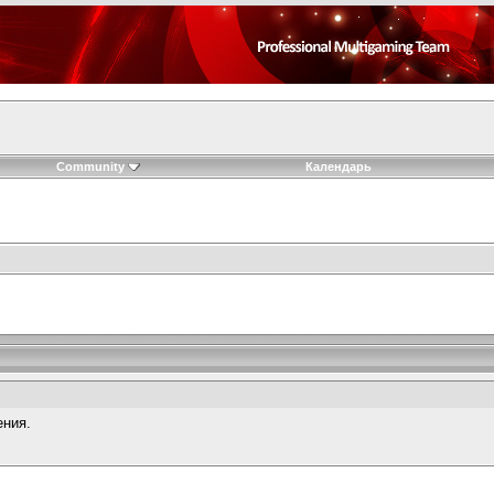
Community
Календарь
ения.