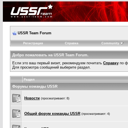
USSR Team Forum
Регистрация
Справка
Community
Добро пожаловать на USSR Team Forum.
Если это ваш первый визит, рекомендуем почитать
Справку
по ф
Для просмотра сообщений выберите раздел.
Раздел
Форумы команды USSR
Новости
(просматривают: 8)
Общий форум команды USSR
(просматривают: 4)