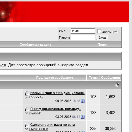
Имя
Запомнить?
Пароль
Сообщения за день
Поиск
ься
. Для просмотра сообщений выберите раздел.
Последнее сообщение
Темы
Сообщения
Новый игрок в FIFA дисциплине.
108
1,693
от
USSRxAZ
09.03.2013
15:45
Я хочу организовать команду...
133
3,402
от
myasnik
03.07.2013
06:14
Gameranger играем по сети
235
38,359
от
FRiSxBUXPb