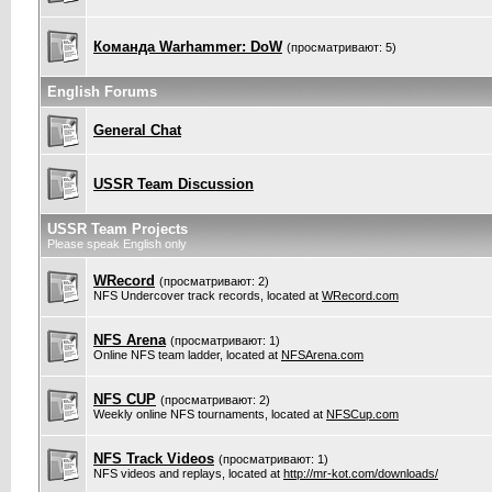
Команда Warhammer: DoW
(просматривают: 5)
English Forums
General Chat
USSR Team Discussion
USSR Team Projects
Please speak English only
WRecord
(просматривают: 2)
NFS Undercover track records, located at
WRecord.com
NFS Arena
(просматривают: 1)
Online NFS team ladder, located at
NFSArena.com
NFS CUP
(просматривают: 2)
Weekly online NFS tournaments, located at
NFSCup.com
NFS Track Videos
(просматривают: 1)
NFS videos and replays, located at
http://mr-kot.com/downloads/