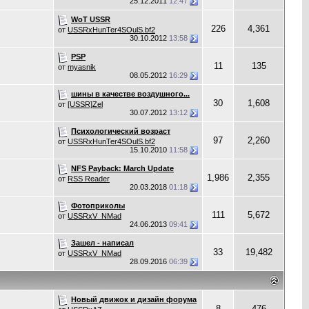
25.12.2011
12:47
WoT USSR
226
4,361
от
USSRxHunTer4SOulS.bf2
30.10.2012
13:58
PSP
11
135
от
myasnik
08.05.2012
16:29
шины в качестве воздушного...
30
1,608
от
[USSR]Zel
30.07.2012
13:12
Психологический возраст
97
2,260
от
USSRxHunTer4SOulS.bf2
15.10.2010
11:58
NFS Payback: March Update
1,986
2,355
от
RSS Reader
20.03.2018
01:18
Фотоприколы
111
5,672
от
USSRxV_NMad
24.06.2013
09:41
Зашел - написал
33
19,482
от
USSRxV_NMad
28.09.2016
06:39
Новый движок и дизайн форума
8
476