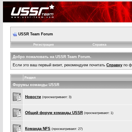
USSR Team Forum
Регистрация
Справка
Добро пожаловать на USSR Team Forum.
Если это ваш первый визит, рекомендуем почитать
Справку
по ф
Раздел
Форумы команды USSR
Новости
(просматривают: 3)
Общий форум команды USSR
(просматривают: 1)
Команда NFS
(просматривают: 27)