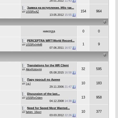
28.01.2022
11:43
Заявка на вступление. Ибо так...
154
964
от
USSRxAZ
13.05.2012
15:55
никогда
0
0
PERCEPTRA WRT!World Record...
1
9
от
USSRxInfel8
07.06.2011
16:57
Translations for the WR Client
32
595
от
AlexKotovmi
05.08.2015
16:58
Пару просьб по Арене
10
183
от
I.g.I
29.11.2006
21:47
Discussion of the last...
13
958
от
USSRxOden
04.12.2008
14:38
Need for Speed Most Wanted...
10
377
от
fahim_16oct
03.03.2012
22:26