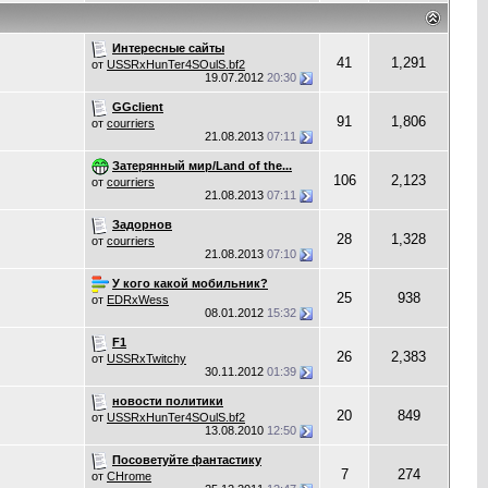
Интересные сайты
41
1,291
от
USSRxHunTer4SOulS.bf2
19.07.2012
20:30
GGclient
91
1,806
от
courriers
21.08.2013
07:11
Затерянный мир/Land of the...
106
2,123
от
courriers
21.08.2013
07:11
Задорнов
28
1,328
от
courriers
21.08.2013
07:10
У кого какой мобильник?
25
938
от
EDRxWess
08.01.2012
15:32
F1
26
2,383
от
USSRxTwitchy
30.11.2012
01:39
новости политики
20
849
от
USSRxHunTer4SOulS.bf2
13.08.2010
12:50
Посоветуйте фантастику
7
274
от
CHrome