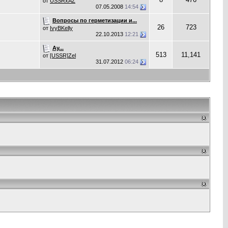
от
USSRxAZ
07.05.2008
14:54
Вопросы по герметизации и...
26
723
от
IvyBKelly
22.10.2013
12:21
Ау...
513
11,141
от
[USSR]Zel
31.07.2012
06:24