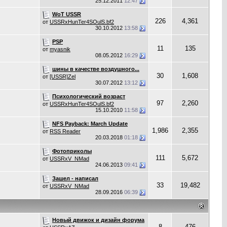
25.12.2011
12:47
WoT USSR
226
4,361
от
USSRxHunTer4SOulS.bf2
30.10.2012
13:58
PSP
11
135
от
myasnik
08.05.2012
16:29
шины в качестве воздушного...
30
1,608
от
[USSR]Zel
30.07.2012
13:12
Психологический возраст
97
2,260
от
USSRxHunTer4SOulS.bf2
15.10.2010
11:58
NFS Payback: March Update
1,986
2,355
от
RSS Reader
20.03.2018
01:18
Фотоприколы
111
5,672
от
USSRxV_NMad
24.06.2013
09:41
Зашел - написал
33
19,482
от
USSRxV_NMad
28.09.2016
06:39
Новый движок и дизайн форума
8
476