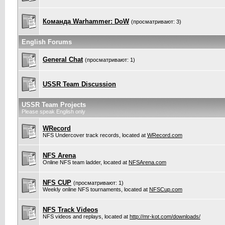
Команда Warhammer: DoW
(просматривают: 3)
English Forums
General Chat
(просматривают: 1)
USSR Team Discussion
USSR Team Projects
Please speak English only
WRecord
NFS Undercover track records, located at
WRecord.com
NFS Arena
Online NFS team ladder, located at
NFSArena.com
NFS CUP
(просматривают: 1)
Weekly online NFS tournaments, located at
NFSCup.com
NFS Track Videos
NFS videos and replays, located at
http://mr-kot.com/downloads/