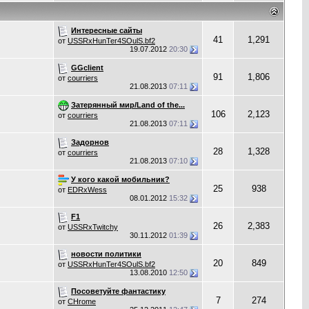
Интересные сайты
41
1,291
от
USSRxHunTer4SOulS.bf2
19.07.2012
20:30
GGclient
91
1,806
от
courriers
21.08.2013
07:11
Затерянный мир/Land of the...
106
2,123
от
courriers
21.08.2013
07:11
Задорнов
28
1,328
от
courriers
21.08.2013
07:10
У кого какой мобильник?
25
938
от
EDRxWess
08.01.2012
15:32
F1
26
2,383
от
USSRxTwitchy
30.11.2012
01:39
новости политики
20
849
от
USSRxHunTer4SOulS.bf2
13.08.2010
12:50
Посоветуйте фантастику
7
274
от
CHrome