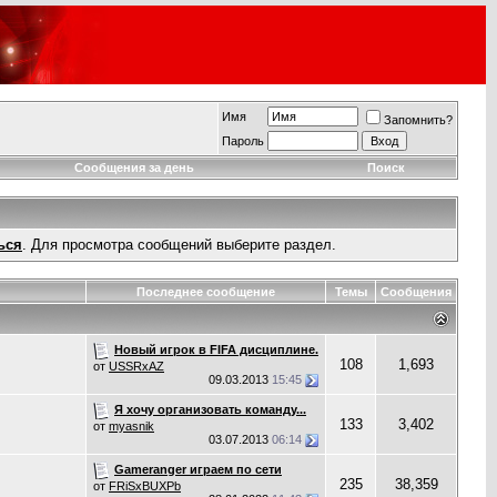
Имя
Запомнить?
Пароль
Сообщения за день
Поиск
ься
. Для просмотра сообщений выберите раздел.
Последнее сообщение
Темы
Сообщения
Новый игрок в FIFA дисциплине.
108
1,693
от
USSRxAZ
09.03.2013
15:45
Я хочу организовать команду...
133
3,402
от
myasnik
03.07.2013
06:14
Gameranger играем по сети
235
38,359
от
FRiSxBUXPb