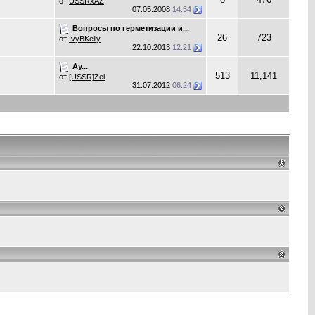
от
USSRxAZ
07.05.2008
14:54
Вопросы по герметизации и...
26
723
от
IvyBKelly
22.10.2013
12:21
Ау...
513
11,141
от
[USSR]Zel
31.07.2012
06:24