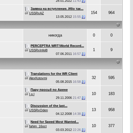
28.01.2022
11:43
Заявка на вступление. Ибо так...
154
964
от
USSRxAZ
13.05.2012
15:55
никогда
0
0
PERCEPTRA WRT!World Record...
1
9
от
USSRxInfel8
07.06.2011
16:57
Translations for the WR Client
32
595
от
AlexKotovmi
05.08.2015
16:58
Пару просьб по Арене
10
183
от
I.g.I
29.11.2006
21:47
Discussion of the last...
13
958
от
USSRxOden
04.12.2008
14:38
Need for Speed Most Wanted...
10
377
от
fahim_16oct
03.03.2012
22:26