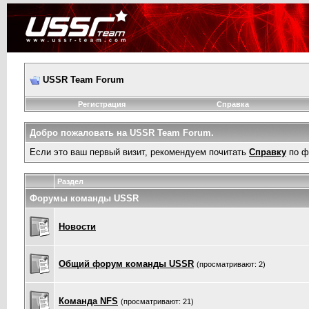
USSR Team Forum
Регистрация
Справка
Добро пожаловать на USSR Team Forum.
Если это ваш первый визит, рекомендуем почитать
Справку
по ф
Раздел
Форумы команды USSR
Новости
Общий форум команды USSR
(просматривают: 2)
Команда NFS
(просматривают: 21)