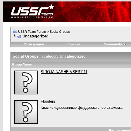
USSR Team Forum
>
Social Groups
Uncategorized
Регистрация
Справка
Community
Social Groups
in category
Uncategorized
Group Name
SIROJA NASHE VSE!!1111
Flooders
Кваливицированные флудерасты со стажем...
Расширенный