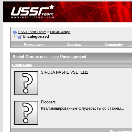
USSR Team Forum
>
Social Groups
Uncategorized
Регистрация
Справка
Community
Social Groups
in category
Uncategorized
Group Name
SIROJA NASHE VSE!!1111
Flooders
Кваливицированные флудерасты со стажем...
Расширенный