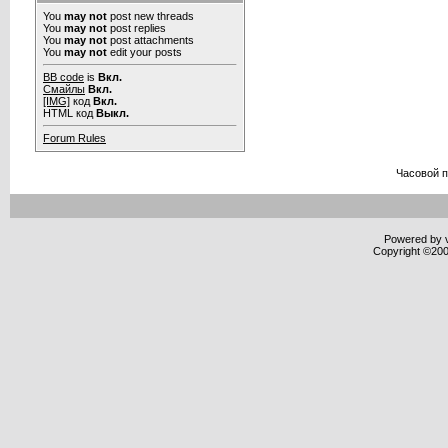
You
may not
post new threads
You
may not
post replies
You
may not
post attachments
You
may not
edit your posts
BB code
is
Вкл.
Смайлы
Вкл.
[IMG]
код
Вкл.
HTML код
Выкл.
Forum Rules
Часовой 
Powered by v
Copyright ©2000