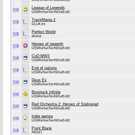
League of Legends
USSRxHunTer4SOulS.bf2
TrackMania 2
GLUK.tm
Perfect World
destus
Heroes of newerth
USSRxHunTer4SOulS.bf2
CoD:MW3
USSRxHunTer4SOulS.bf2
End of nations
USSRxHunTer4SOulS.bf2
Deus Ex
USSRxHunTer4SOulS.bf2
Bioshock infinite
USSRxHunTer4SOulS.bf2
Red Orchestra 2: Heroes of Stalingrad
USSRxHunTer4SOulS.bf2
Indie games
USSRxHunTer4SOulS.bf2
Point Blank
PROFI