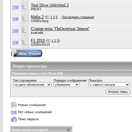
Test Drive Unlimited 2
PROFI
Mafia 2
(
1
2
3
...
Последняя страница
)
USSRxSerg
Старая игра "ПрОклятые Земли"
krakodill
F1 2010
(
1
2
3
)
USSRxSG13
Опции просмотра
Показаны темы с 1 по 20 из 228
Тип сортировки
Порядок отображения
Показать
Новые сообщения
Нет новых сообщений
Тема закрыта
Ваши права в разделе