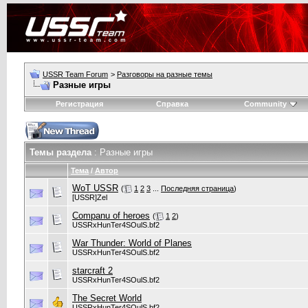
USSR Team Forum
>
Разговоры на разные темы
Разные игры
Регистрация
Справка
Community
Темы раздела
: Разные игры
Тема
/
Автор
WoT USSR
(
1
2
3
...
Последняя страница
)
[USSR]Zel
Companu of heroes
(
1
2
)
USSRxHunTer4SOulS.bf2
War Thunder: World of Planes
USSRxHunTer4SOulS.bf2
starcraft 2
USSRxHunTer4SOulS.bf2
The Secret World
USSRxHunTer4SOulS.bf2