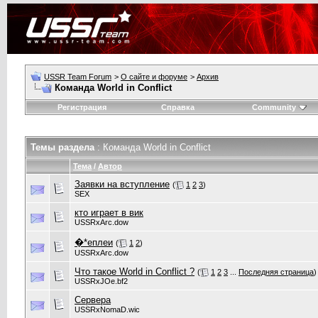
USSR Team Forum
>
О сайте и форуме
>
Архив
Команда World in Conflict
Регистрация
Справка
Community
Темы раздела
: Команда World in Conflict
Тема
/
Автор
Заявки на вступление
(
1
2
3
)
SEX
кто играет в вик
USSRxArc.dow
�*еплеи
(
1
2
)
USSRxArc.dow
Что такое World in Conflict ?
(
1
2
3
...
Последняя страница
)
USSRxJOe.bf2
Сервера
USSRxNomaD.wic