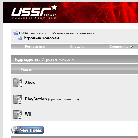
USSR Team Forum
>
Разговоры на разные темы
Игровые консоли
Регистрация
Справка
Community
Подразделы
: Игровые консоли
Раздел
Xbox
PlayStation
(просматривают: 5)
Wii