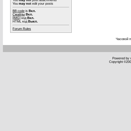
You
may not
post attachments
You
may not
edit your posts
BB code
is
Вкл.
Смайлы
Вкл.
[IMG]
код
Вкл.
HTML код
Выкл.
Forum Rules
Часовой 
Powered by v
Copyright ©2000