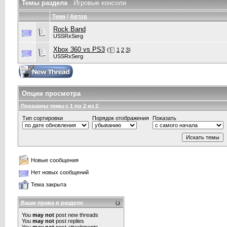
Темы раздела
: Игровые консоли
Тема
/
Автор
Rock Band
USSRxSerg
Xbox 360 vs PS3
(
1
2
3
)
USSRxSerg
Опции просмотра
Показаны темы с 1 по 2 из 2
Тип сортировки
Порядок отображения
Показать
Новые сообщения
Нет новых сообщений
Тема закрыта
Ваши права в разделе
You
may not
post new threads
You
may not
post replies