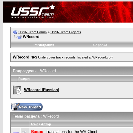
USSR Team Forum
>
USSR Team Projects
WRecord
Регистрация
Справка
WRecord
NFS Undercover track records, located at
WRecord.com
Подразделы
: WRecord
Раздел
WRecord (Russian)
Темы раздела
: WRecord
Тема
/
Автор
Важно:
Translations for the WR Client