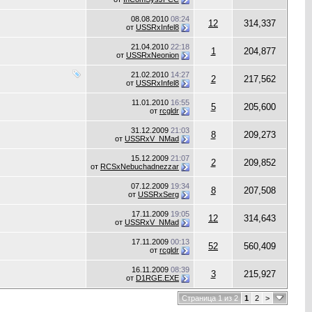
08.08.2010
08:24
12
314,337
от
USSRxInfel8
21.04.2010
22:18
1
204,877
от
USSRxNeonion
21.02.2010
14:27
2
217,562
от
USSRxInfel8
11.01.2010
16:55
5
205,600
от
rcgldr
31.12.2009
21:03
8
209,273
от
USSRxV_NMad
15.12.2009
21:07
2
209,852
от
RCSxNebuchadnezzar
07.12.2009
19:34
8
207,508
от
USSRxSerg
17.11.2009
19:05
12
314,643
от
USSRxV_NMad
17.11.2009
00:13
52
560,409
от
rcgldr
16.11.2009
08:39
3
215,927
от
D1RGE.EXE
Страница 1 из 2
1
2
>