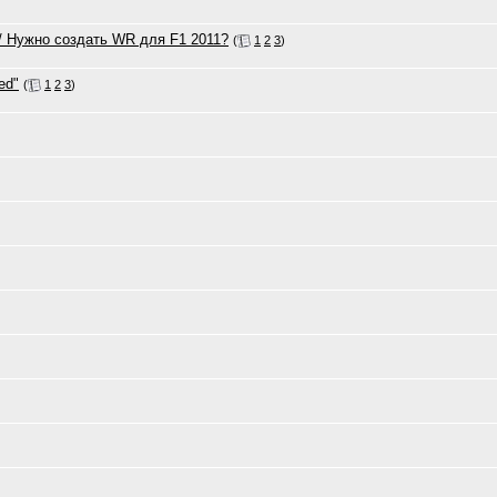
1? / Нужно создать WR для F1 2011?
(
1
2
3
)
ed"
(
1
2
3
)