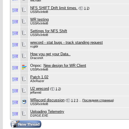
Michael
NFS SHIFT Drift limit times.
(
1
2
)
USSRxInfel8
WR testing
USSRxInfel8
Settings for NFS Shift
USSRxInfel8
wrecord - stat bugs - track standing request
rcgldr
How you get your Data..
DraconiX
Опрос:
New design for WR Client
USSRxInfel8
Patch 1.02
A3xRazer
U2 wrecord
(
1
2
)
jeffareid
WRecord discussion
(
1
2
3
...
Последняя страница
)
USSRxInfel8
Uploading Telemetry
D1RGE.EXE