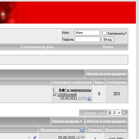
Имя
Запомнить?
Пароль
Сообщения за день
Поиск
Искать в этом разделе
Последнее сообщение
Темы
Сообщения
В�* и чемпионаты
8
303
от
USSRxInfel8
03.04.2011
12:53
Страница 1 из 2
1
2
>
Опции раздела
Искать в этом разделе
Последнее сообщение
Ответов
Просмотров
05.08.2015
16:58