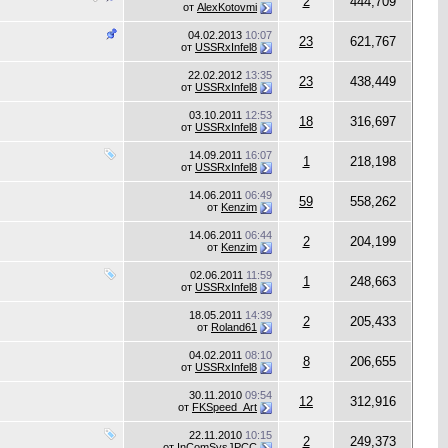
2
444,709
от
AlexKotovmi
04.02.2013
10:07
23
621,767
от
USSRxInfel8
22.02.2012
13:35
23
438,449
от
USSRxInfel8
03.10.2011
12:53
18
316,697
от
USSRxInfel8
14.09.2011
16:07
1
218,198
от
USSRxInfel8
14.06.2011
06:49
59
558,262
от
Kenzim
14.06.2011
06:44
2
204,199
от
Kenzim
02.06.2011
11:59
1
248,663
от
USSRxInfel8
18.05.2011
14:39
2
205,433
от
Roland61
04.02.2011
08:10
8
206,655
от
USSRxInfel8
30.11.2010
09:54
12
312,916
от
FKSpeed_Art
22.11.2010
10:15
2
249,373
от
InComSysJPCC