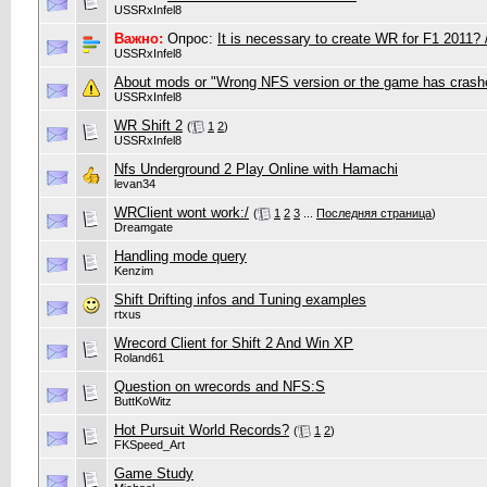
USSRxInfel8
Важно:
Опрос:
It is necessary to create WR for F1 201
USSRxInfel8
About mods or "Wrong NFS version or the game has crash
USSRxInfel8
WR Shift 2
(
1
2
)
USSRxInfel8
Nfs Underground 2 Play Online with Hamachi
levan34
WRClient wont work:/
(
1
2
3
...
Последняя страница
)
Dreamgate
Handling mode query
Kenzim
Shift Drifting infos and Tuning examples
rtxus
Wrecord Client for Shift 2 And Win XP
Roland61
Question on wrecords and NFS:S
ButtKoWitz
Hot Pursuit World Records?
(
1
2
)
FKSpeed_Art
Game Study