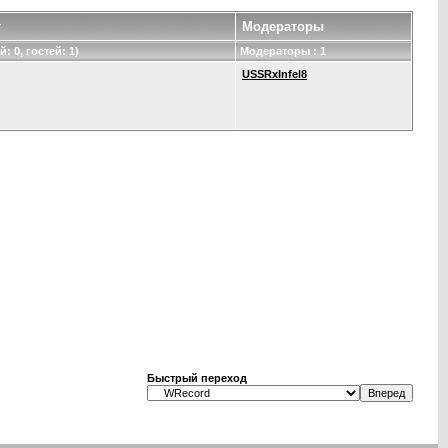
т
Модераторы
: 0, гостей: 1)
Модераторы : 1
USSRxInfel8
Быстрый переход