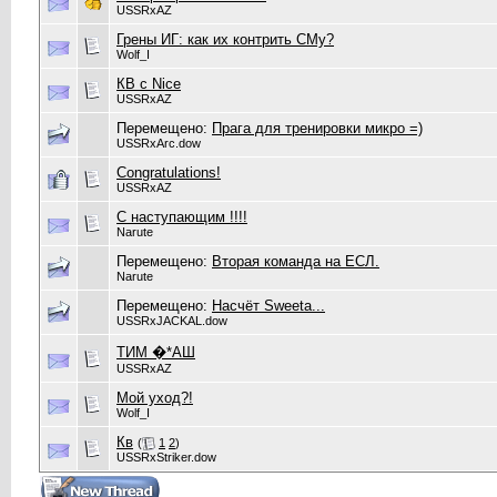
USSRxAZ
Грены ИГ: как их контрить СМу?
Wolf_I
КВ с Nice
USSRxAZ
Перемещено:
Прага для тренировки микро =)
USSRxArc.dow
Congratulations!
USSRxAZ
С наступающим !!!!
Narute
Перемещено:
Вторая команда на ЕСЛ.
Narute
Перемещено:
Насчёт Sweeta...
USSRxJACKAL.dow
ТИМ �*АШ
USSRxAZ
Мой уход?!
Wolf_I
Кв
(
1
2
)
USSRxStriker.dow