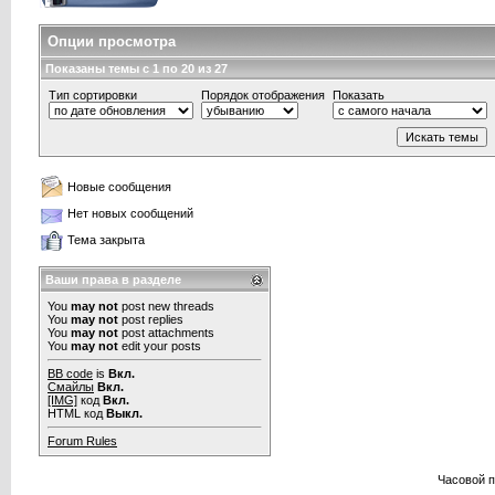
Опции просмотра
Показаны темы с 1 по 20 из 27
Тип сортировки
Порядок отображения
Показать
Новые сообщения
Нет новых сообщений
Тема закрыта
Ваши права в разделе
You
may not
post new threads
You
may not
post replies
You
may not
post attachments
You
may not
edit your posts
BB code
is
Вкл.
Смайлы
Вкл.
[IMG]
код
Вкл.
HTML код
Выкл.
Forum Rules
Часовой 