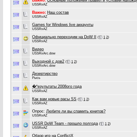
Важно:
Основные положения правил и условий нахожд
USSRxAZ
Важно:
Наш состав
USSRxAZ
Games for Windows live аккаунты
USSRxAZ
Официально переходим на DoW II
(
1
2
)
USSRxAZ
Видео
USSRxArc.dow
Выходной с дов2
(
1
2
)
USSRxArc.dow
Дезертирство
Рысь
�*езультаты 2008ого года
USSRxAZ
Как вам новые расы SS
(
1
2
)
USSRxAZ
Опрос:
Любите ли вы спамить юнитов?
USSRxAZ
USSR DoW Team - прошло полгода
(
1
2
)
USSRxAZ
Обзор игр на ConflictX