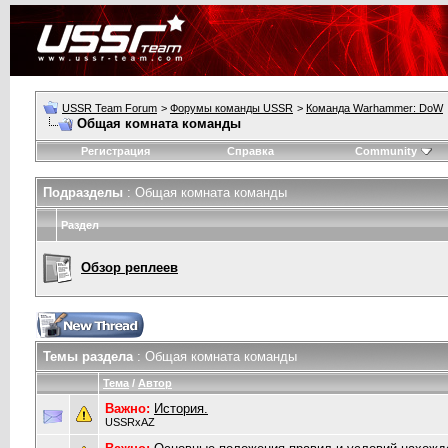
USSR Team Forum
>
Форумы команды USSR
>
Команда Warhammer: DoW
Общая комната команды
Регистрация
Справка
Community
Подразделы
: Общая комната команды
Раздел
Обзор реплеев
Темы раздела
: Общая комната команды
Тема
/
Автор
Важно:
История.
USSRxAZ