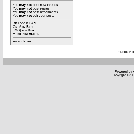
You
may not
post new threads
You
may not
post replies
You
may not
post attachments
You
may not
edit your posts
BB code
is
Вкл.
Смайлы
Вкл.
[IMG]
код
Вкл.
HTML код
Выкл.
Forum Rules
Часовой 
Powered by v
Copyright ©2000