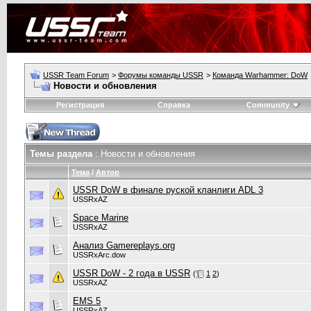
USSR Team Forum
>
Форумы команды USSR
>
Команда Warhammer: DoW
Новости и обновления
Регистрация
Справка
Community
Темы раздела
: Новости и обновления
Тема
/
Автор
USSR DoW в финале руской кланлиги ADL 3
USSRxAZ
Space Marine
USSRxAZ
Анализ Gamereplays.org
USSRxArc.dow
USSR DoW - 2 года в USSR
(
1
2
)
USSRxAZ
EMS 5
USSRxAZ