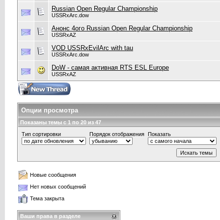
Russian Open Regular Championship
USSRxArc.dow
Анонс 4ого Russian Open Regular Championship
USSRxAZ
VOD USSRxEvilArc with tau
USSRxArc.dow
DoW - самая активная RTS ESL Europe
USSRxAZ
Опции просмотра
Показаны темы с 1 по 20 из 47
Тип сортировки
Порядок отображения
Показать
Новые сообщения
Нет новых сообщений
Тема закрыта
Ваши права в разделе