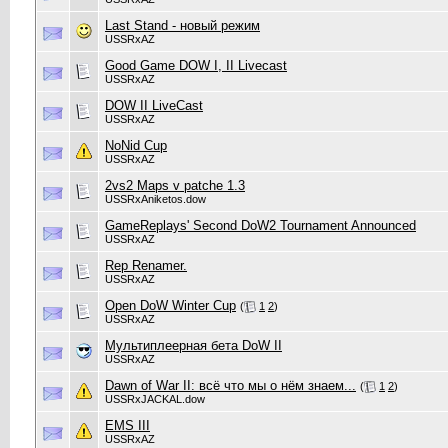
Last Stand - новый режим
USSRxAZ
Good Game DOW I, II Livecast
USSRxAZ
DOW II LiveCast
USSRxAZ
NoNid Cup
USSRxAZ
2vs2 Maps v patche 1.3
USSRxAniketos.dow
GameReplays' Second DoW2 Tournament Announced
USSRxAZ
Rep Renamer.
USSRxAZ
Open DoW Winter Cup
(
1
2
)
USSRxAZ
Мультиплеерная бета DoW II
USSRxAZ
Dawn of War II: всё что мы о нём знаем...
(
1
2
)
USSRxJACKAL.dow
EMS III
USSRxAZ