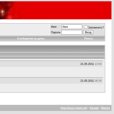
Имя
Запомнить?
Пароль
Сообщения за день
Поиск
21.05.2011
13:59
21.05.2011
08:39
http://ussr-team.net
-
Архив
-
Вверх