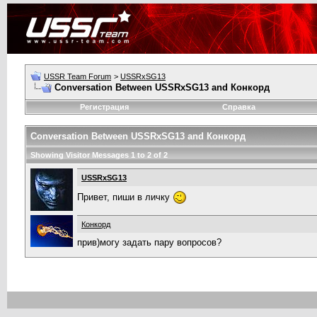
USSR Team Forum
>
USSRxSG13
Conversation Between USSRxSG13 and Конкорд
Регистрация
Справка
Conversation Between USSRxSG13 and Конкорд
Showing Visitor Messages 1 to
2
of
2
USSRxSG13
Привет, пиши в личку
Конкорд
прив)могу задать пару вопросов?