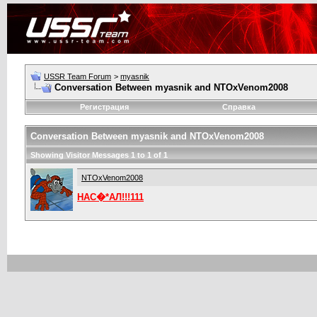
USSR Team Forum
>
myasnik
Conversation Between myasnik and NTOxVenom2008
Регистрация
Справка
Conversation Between myasnik and NTOxVenom2008
Showing Visitor Messages 1 to
1
of
1
NTOxVenom2008
НАС�*АЛ!!!111