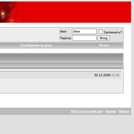
Имя
Запомнить?
Пароль
Сообщения за день
Поиск
30.12.2008
15:38
http://ussr-team.net
-
Архив
-
Вверх