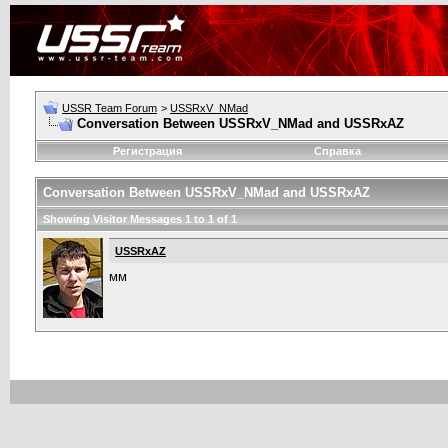
USSR Team Forum
>
USSRxV_NMad
Conversation Between USSRxV_NMad and USSRxAZ
Регистрация
Справка
Conversation Between USSRxV_NMad and USSRxAZ
Showing Visitor Messages 1 to
1
of
1
USSRxAZ
мм