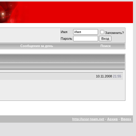
Имя
Запомнить?
Пароль
Сообщения за день
Поиск
10.11.2008
21:55
http://ussr-team.net
-
Архив
-
Вверх