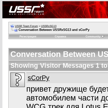
USSR Team Forum
>
USSRxSG13
Conversation Between USSRxSG13 and sCorPy
Регистрация
Справка
Community
Conversation Between U
Showing Visitor Messages 1 t
sCorPy
привет дружище будет
автомобилем части д
WCG трек для Lotus E